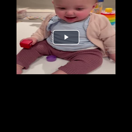
נַגֵּן
וידאו