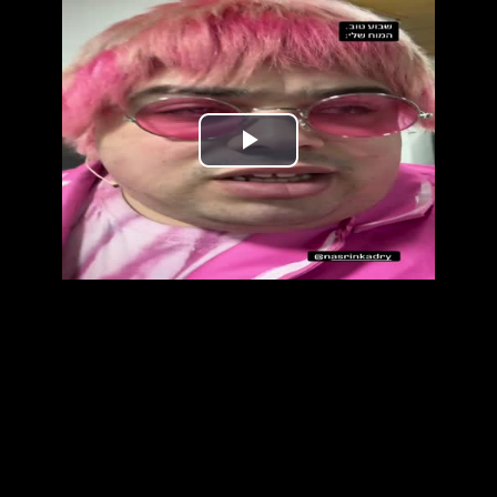
נַגֵּן
וידאו