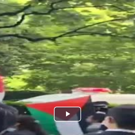
נַגֵּן
וידאו