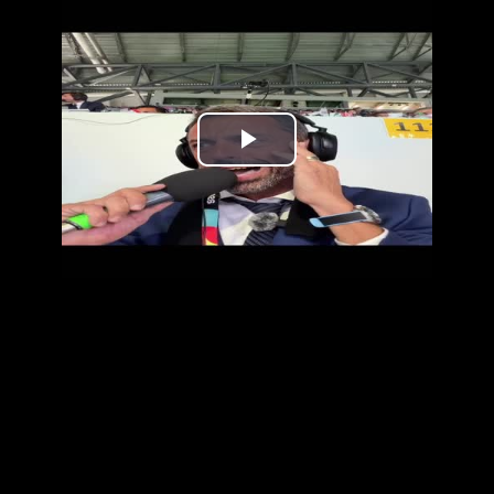
נַגֵּן
וידאו